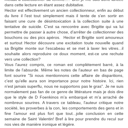
dans cette lecture en étant assez dubitative.
Hector est effectivement un ancien collectionneur, enfin au début
du livre il l'est tout simplement mais il tente de s'en sortir en
faisant une cure de désintoxication à la collection suite à une
tentative de suicide. C'est sa rencontre avec Brigitte qui va lui
permettre de passer à autre chose, d'arrêter de collectionner des
bouchons ou des pics apéros. Hector et Brigitte sont amoureux
et surtout Hector découvre une excitation toute nouvelle quand
sa Brigitte monte sur l'escabeau et se met à laver les vitres...il
souhaite alors reproduire ce doux moment, est-ce une rechute
vers une collection?
Vous l'aurez compris, ce roman est complètement barré, à la
limite de l'absurde. Même les notes de l'auteur en bas de page
font sourire "Si nous mentionnons cette affaire de disparitions,
c'est qu'elle aura son importance pour notre histoire. Ici, rien
n'est jamais superflu, nous ne supportons pas le gras". Je ne suis
normalement pas fan de ce genre de littérature mais je dois dire
que le style de D Foenkinos m'a embarqué et m'a arraché de
nombreux sourires. A travers ce tableau, l'auteur critique notre
société, les proverbes à la con, les comportements des gens et in
fine l'amour est plus fort que tout...jolie conclusion en cette
semaine de Saint Valentin! Bref à lire pour prendre du recul sur
nos vies de manière ironique et légère.