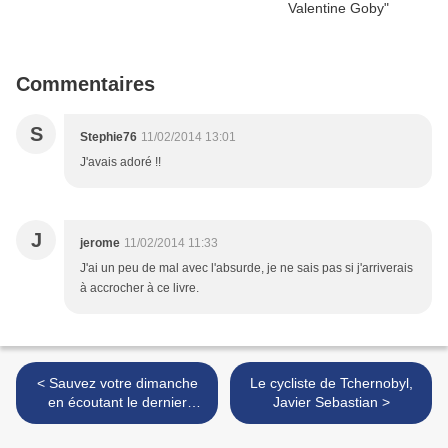
Commentaires
S
Stephie76
11/02/2014 13:01
J'avais adoré !!
J
jerome
11/02/2014 11:33
J'ai un peu de mal avec l'absurde, je ne sais pas si j'arriverais
à accrocher à ce livre.
< Sauvez votre dimanche
Le cycliste de Tchernobyl,
en écoutant le dernier
Javier Sebastian >
album de Grand Corps
Malade