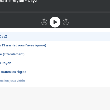
 Battle Royale - DayZ
 DayZ
 a 13 ans (et vous l'avez ignoré)
e (littéralement)
im Rayan
 toutes les règles
s les jeux vidéo
us choquant de Rockstar ? - Le scandale BULLY
e plus moche de Steam
du RÊVE tourne au CAUCHEMAR