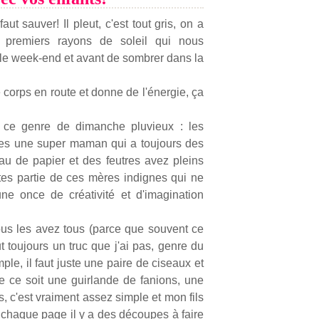
aut sauver! Il pleut, c'est tout gris, on a
x premiers rayons de soleil qui nous
est le week-end et avant de sombrer dans la
e corps en route et donne de l'énergie, ça
ur ce genre de dimanche pluvieux : les
 êtes une super maman qui a toujours des
u de papier et des feutres avez pleins
tes partie de ces mères indignes qui ne
ne once de créativité et d'imagination
ous les avez tous (parce que souvent ce
ut toujours un truc que j'ai pas, genre du
mple, il faut juste une paire de ciseaux et
ue ce soit une guirlande de fanions, une
 c'est vraiment assez simple et mon fils
A chaque page il y a des découpes à faire