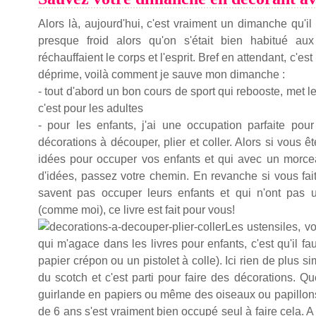
Alors là, aujourd'hui, c'est vraiment un dimanche qu'il f
presque froid alors qu'on s'était bien habitué au
réchauffaient le corps et l'esprit. Bref en attendant, c'
déprime, voilà comment je sauve mon dimanche :
- tout d'abord un bon cours de sport qui rebooste, met l
c'est pour les adultes
- pour les enfants, j'ai une occupation parfaite po
décorations à découper, plier et coller. Alors si vous
idées pour occuper vos enfants et qui avec un morcea
d'idées, passez votre chemin. En revanche si vous fai
savent pas occuper leurs enfants et qui n'ont pas u
(comme moi), ce livre est fait pour vous!
Les ustensiles, v
qui m'agace dans les livres pour enfants, c'est qu'il fa
papier crépon ou un pistolet à colle). Ici rien de plus si
du scotch et c'est parti pour faire des décorations. Q
guirlande en papiers ou même des oiseaux ou papillons,
de 6 ans s'est vraiment bien occupé seul à faire cela. 