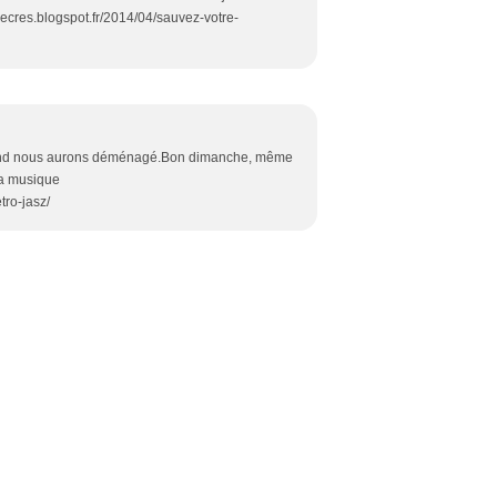
srecres.blogspot.fr/2014/04/sauvez-votre-
 quand nous aurons déménagé.Bon dimanche, même
la musique
ro-jasz/