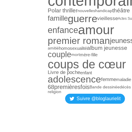
contemporai
Polar thriller
théâtre
nouvelles
handicap
guerre
famille
vieillesse
Actes S
amour
enfance
premier roman
jeunes
album jeunesse
homosexualité
amitié
couple
mère-fille
mort
coups de cœur
Livre de poche
enfant
adolescence
femme
maladie
68premièresfois
Bande dessinée
décès
religion
Suivre @bloglaurielit