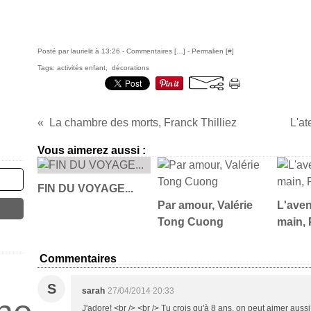
Posté par laurielit à 13:26 -
Commentaires [
…
]
- Permalien [
#
]
Tags:
activités enfant
,
décorations
La chambre des morts, Franck Thilliez
L'at
Vous aimerez aussi :
FIN DU VOYAGE...
Par amour, Valérie
L'aven
Tong Cuong
main, 
Commentaires
S
sarah
27/04/2014 20:33
J'adore! <br /> <br /> Tu crois qu'à 8 ans, on peut aimer aussi?