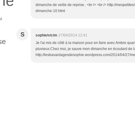
ne
dimanche de veille de reprise.. <br /> <br /> http://mespetite
dimanche-10.html
ud
S
sophie/vicim
27/04/2014 12:41
se
Je l'ai mis de côté à la maison pour en faire avec Ambre
pluvieux.Chez moi, je sauve mon dimanche en écoutant de 
http://lesbavardagesdesophie.wordpress.com/2014/04/27/met