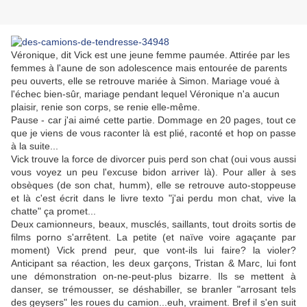
Véronique, dit Vick est une jeune femme paumée. Attirée par les
femmes à l'aune de son adolescence mais entourée de parents
peu ouverts, elle se retrouve mariée à Simon. Mariage voué à
l'échec bien-sûr, mariage pendant lequel Véronique n'a aucun
plaisir, renie son corps, se renie elle-même.
Pause - car j'ai aimé cette partie. Dommage en 20 pages, tout ce
que je viens de vous raconter là est plié, raconté et hop on passe
à la suite...
Vick trouve la force de divorcer puis perd son chat (oui vous aussi
vous voyez un peu l'excuse bidon arriver là). Pour aller à ses
obsèques (de son chat, humm), elle se retrouve auto-stoppeuse
et là c'est écrit dans le livre texto "j'ai perdu mon chat, vive la
chatte" ça promet...
Deux camionneurs, beaux, musclés, saillants, tout droits sortis de
films porno s'arrêtent. La petite (et naïve voire agaçante par
moment) Vick prend peur, que vont-ils lui faire? la violer?
Anticipant sa réaction, les deux garçons, Tristan & Marc, lui font
une démonstration on-ne-peut-plus bizarre. Ils se mettent à
danser, se trémousser, se déshabiller, se branler "arrosant tels
des geysers" les roues du camion...euh, vraiment. Bref il s'en suit