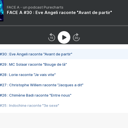
FACE A - un podcast Purecharts
FACE A #30 : Eve Angeli raconte "Avant de partir"
#30 : Eve Angeli raconte "Avant de partir"
#29 : MC Solaar raconte "Bouge de là"
28 : Lorie raconte "Je vais vite"
#27 : Christophe Willem raconte "Jacques a dit"
#26 : Chimène Badi raconte "Entre nous"
#25 : Indochine raconte "3e sexe"
#24 : Zaho raconte "C'est chelou"
#23 : Patrick Bruel raconte "Au café des délices"