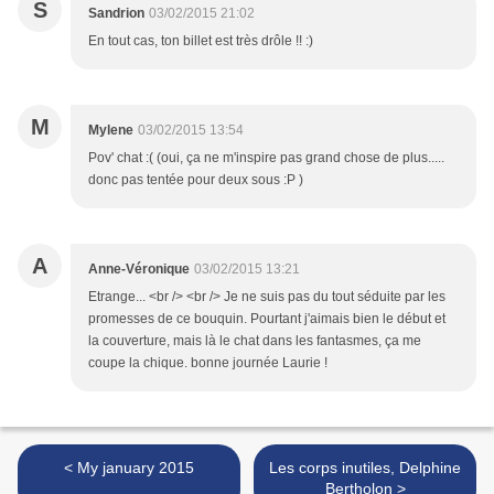
S
Sandrion
03/02/2015 21:02
En tout cas, ton billet est très drôle !! :)
M
Mylene
03/02/2015 13:54
Pov' chat :( (oui, ça ne m'inspire pas grand chose de plus.....
donc pas tentée pour deux sous :P )
A
Anne-Véronique
03/02/2015 13:21
Etrange... <br /> <br /> Je ne suis pas du tout séduite par les
promesses de ce bouquin. Pourtant j'aimais bien le début et
la couverture, mais là le chat dans les fantasmes, ça me
coupe la chique. bonne journée Laurie !
< My january 2015
Les corps inutiles, Delphine
Bertholon >