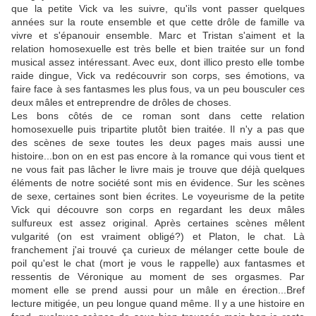
que la petite Vick va les suivre, qu'ils vont passer quelques
années sur la route ensemble et que cette drôle de famille va
vivre et s'épanouir ensemble. Marc et Tristan s'aiment et la
relation homosexuelle est très belle et bien traitée sur un fond
musical assez intéressant. Avec eux, dont illico presto elle tombe
raide dingue, Vick va redécouvrir son corps, ses émotions, va
faire face à ses fantasmes les plus fous, va un peu bousculer ces
deux mâles et entreprendre de drôles de choses.
Les bons côtés de ce roman sont dans cette relation
homosexuelle puis tripartite plutôt bien traitée. Il n'y a pas que
des scènes de sexe toutes les deux pages mais aussi une
histoire...bon on en est pas encore à la romance qui vous tient et
ne vous fait pas lâcher le livre mais je trouve que déjà quelques
éléments de notre société sont mis en évidence. Sur les scènes
de sexe, certaines sont bien écrites. Le voyeurisme de la petite
Vick qui découvre son corps en regardant les deux mâles
sulfureux est assez original. Après certaines scènes mêlent
vulgarité (on est vraiment obligé?) et Platon, le chat. Là
franchement j'ai trouvé ça curieux de mélanger cette boule de
poil qu'est le chat (mort je vous le rappelle) aux fantasmes et
ressentis de Véronique au moment de ses orgasmes. Par
moment elle se prend aussi pour un mâle en érection...Bref
lecture mitigée, un peu longue quand même. Il y a une histoire en