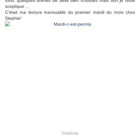
fond, quelques scènes de sexe bien troussés mais bon je reste
sceptique ...
C'était ma lecture inavouable du premier mardi du mois chez
Stephie!
Publicité