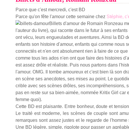
Parce que c'est mercredi, c'est BD
Parce qu'on fête l'amour cette semaine chez
Stéphie
, c
Billets d'amour de Romain Ronzeau met
l'auteur du livre), qui raconte dans le futur à ses enfant
ont vécu, leurs engueulades et aventures. Ainsi la BD d
enfants son histoire d'amour, enfants qui comme nous 
connectés et n'en ont absolument rien à faire de ce que 
comme tous les ados n'en ont que faire des histoires d'a
est assez drôle et réaliste. Puis nous partons dans l'his
l'amour. OMG. Il tombe amoureux et c'est bien là son dr
en scène ses anecdotes, ses mises au point. Le quotid
crible avec ses scènes drôles, ses incompréhensions, ses 
pas en reste sur sa bien-aimée, nommée Kritix Girl car ell
femme quoi).
Cette BD est plaisante. Entre bonheur, doute et tensions
Le traité est moderne, les scènes de couple sont amus
remarques sont assez justes et le regarde de l'homme s
Une BD légère, simple, rigolote pour passer un agréab