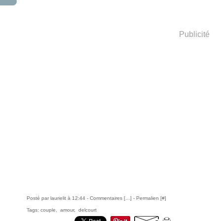
Publicité
Posté par laurielit à 12:44 -
Commentaires [
…
]
- Permalien [
#
]
Tags:
couple
,
amour
,
delcourt