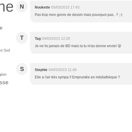
ne
N
Noukette
05/03/2015 17:43
Pas trop mon genre de dessin mais pourquoi pas...? ;-)
se
T
Tag
04/03/2015 12:26
Je ne lis jamais de BD mais la tu m'as donne envie! 😜
es Sud
S
Stephie
04/03/2015 11:48
gion
Elle a l'air très sympa !! Empruntée en médiathèque ?
sse