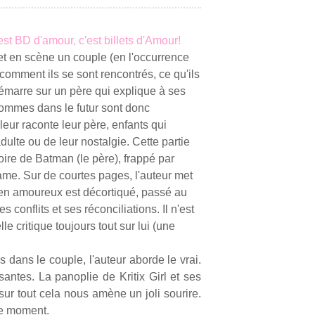
'est BD d'amour, c'est billets d'Amour!
 en scène un couple (en l'occurrence
s comment ils se sont rencontrés, ce qu'ils
émarre sur un père qui explique à ses
sommes dans le futur sont donc
leur raconte leur père, enfants qui
dulte ou de leur nostalgie. Cette partie
toire de Batman (le père), frappé par
ame. Sur de courtes pages, l'auteur met
ien amoureux est décortiqué, passé au
conflits et ses réconciliations. Il n'est
e critique toujours tout sur lui (une
 dans le couple, l'auteur aborde le vrai.
antes. La panoplie de Kritix Girl et ses
ur tout cela nous amène un joli sourire.
le moment.