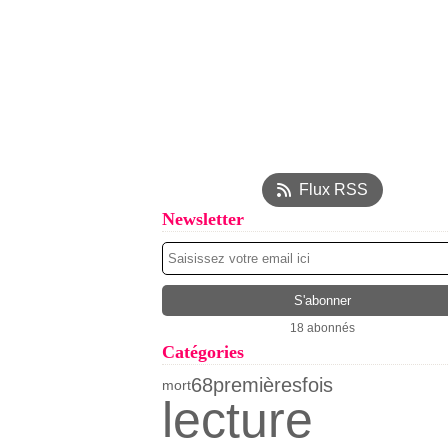
Flux RSS
Newsletter
18 abonnés
Catégories
68premièresfois
mort
lecture