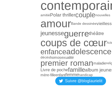
contemporai
couple
Polar thriller
amitié
nouvelles
amour
vieilles
Bande dessinée
guerre
jeunesse
théâtre
coups de cœur
Act
adolescence
enfance
homosexualité
décès
premier roman
maladie
reli
famille
album jeune
Livre de poche
femme
mère-fille
enfant
handicap
Suivre @bloglaurielit