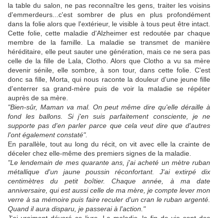
la table du salon, ne pas reconnaître les gens, traiter les voisins
d'emmerdeurs...c'est sombrer de plus en plus profondément
dans la folie alors que l'extérieur, le visible à tous peut être intact.
Cette folie, cette maladie d'Alzheimer est redoutée par chaque
membre de la famille. La maladie se transmet de manière
héréditaire, elle peut sauter une génération, mais ce ne sera pas
celle de la fille de Lala, Clotho. Alors que Clotho a vu sa mère
devenir sénile, elle sombre, à son tour, dans cette folie. C'est
donc sa fille, Morta, qui nous raconte la douleur d'une jeune fille
d'enterrer sa grand-mère puis de voir la maladie se répéter
auprès de sa mère.
"Bien-sûr, Maman va mal. On peut même dire qu'elle déraille à
fond les ballons. Si j'en suis parfaitement consciente, je ne
supporte pas d'en parler parce que cela veut dire que d'autres
l'ont également constaté".
En parallèle, tout au long du récit, on vit avec elle la crainte de
déceler chez elle-même des premiers signes de la maladie.
"Le lendemain de mes quarante ans, j'ai acheté un mètre ruban
métallique d'un jaune poussin réconfortant. J'ai extirpé dix
centimètres du petit boîtier. Chaque année, à ma date
anniversaire, qui est aussi celle de ma mère, je compte lever mon
verre à sa mémoire puis faire reculer d'un cran le ruban argenté.
Quand il aura disparu, je passerai à l'action."