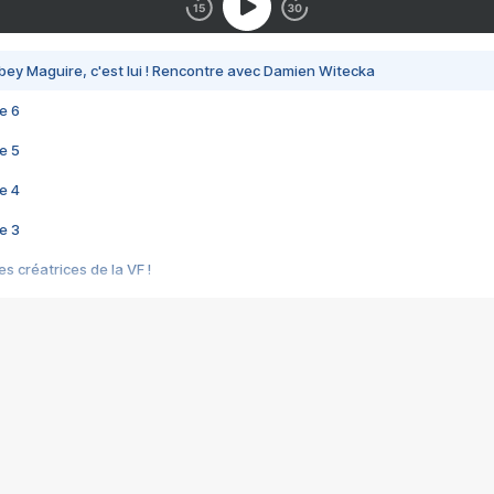
bey Maguire, c'est lui ! Rencontre avec Damien Witecka
e 6
e 5
e 4
e 3
s créatrices de la VF !
e 2
e 1
e Mektoub My Love arrive enfin ! Rencontre avec Shaïn Boumedine et Sal
i : après Toni en famille
elle réalise le bouleversant Dites lui que je l'aime