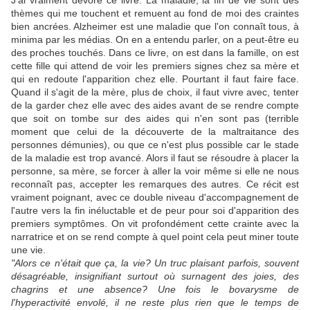
J'ai vraiment dévoré ce livre. La maladie, la fin de vie sont des
thèmes qui me touchent et remuent au fond de moi des craintes
bien ancrées. Alzheimer est une maladie que l'on connaît tous, à
minima par les médias. On en a entendu parler, on a peut-être eu
des proches touchés. Dans ce livre, on est dans la famille, on est
cette fille qui attend de voir les premiers signes chez sa mère et
qui en redoute l'apparition chez elle. Pourtant il faut faire face.
Quand il s'agit de la mère, plus de choix, il faut vivre avec, tenter
de la garder chez elle avec des aides avant de se rendre compte
que soit on tombe sur des aides qui n'en sont pas (terrible
moment que celui de la découverte de la maltraitance des
personnes démunies), ou que ce n'est plus possible car le stade
de la maladie est trop avancé. Alors il faut se résoudre à placer la
personne, sa mère, se forcer à aller la voir même si elle ne nous
reconnaît pas, accepter les remarques des autres. Ce récit est
vraiment poignant, avec ce double niveau d'accompagnement de
l'autre vers la fin inéluctable et de peur pour soi d'apparition des
premiers symptômes. On vit profondément cette crainte avec la
narratrice et on se rend compte à quel point cela peut miner toute
une vie.
"Alors ce n'était que ça, la vie? Un truc plaisant parfois, souvent
désagréable, insignifiant surtout où surnagent des joies, des
chagrins et une absence? Une fois le bovarysme de
l'hyperactivité envolé, il ne reste plus rien que le temps de