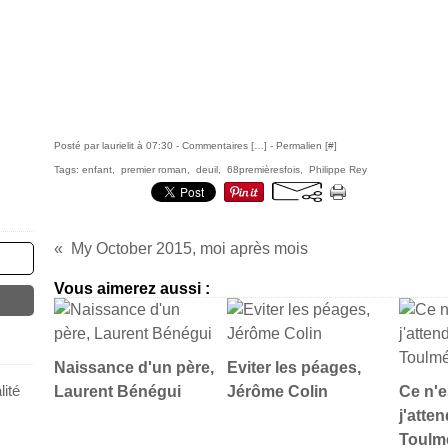
Posté par laurielit à 07:30 -
Commentaires [
…
]
- Permalien [
#
]
Tags:
enfant
,
premier roman
,
deuil
,
68premièresfois
,
Philippe Rey
My October 2015, moi après mois
Vous aimerez aussi :
Naissance d'un père,
Eviter les péages,
ité
Laurent Bénégui
Jérôme Colin
Ce n'e
j'atte
Toulm