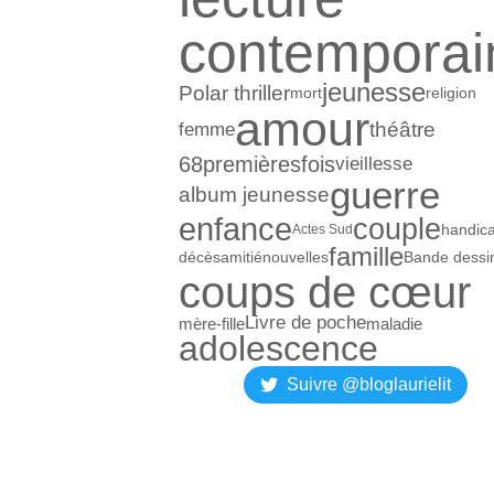
contemporai
jeunesse
Polar thriller
mort
religion
amour
théâtre
femme
68premièresfois
vieillesse
guerre
album jeunesse
enfance
couple
handic
Actes Sud
famille
décès
amitié
nouvelles
Bande dessi
coups de cœur
Livre de poche
mère-fille
maladie
adolescence
Suivre @bloglaurielit