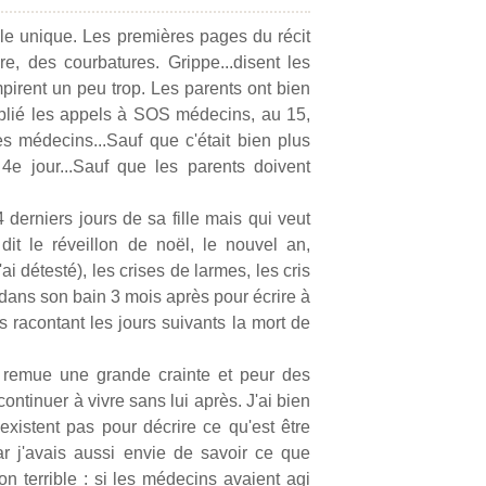
lle unique. Les premières pages du récit
vre, des courbatures. Grippe...disent les
pirent un peu trop. Les parents ont bien
ultiplié les appels à SOS médecins, au 15,
es médecins...Sauf que c'était bien plus
4e jour...Sauf que les parents doivent
4 derniers jours de sa fille mais qui veut
 dit le réveillon de noël, le nouvel an,
ai détesté), les crises de larmes, les cris
 dans son bain 3 mois après pour écrire à
es racontant les jours suivants la mort de
 Il remue une grande crainte et peur des
ontinuer à vivre sans lui après. J'ai bien
existent pas pour décrire ce qu'est être
car j'avais aussi envie de savoir ce que
on terrible : si les médecins avaient agi