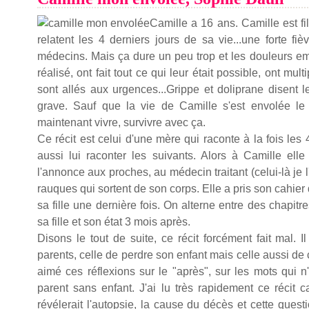
Camille a 16 ans. Camille est fi
relatent les 4 derniers jours de sa vie...une forte fiè
médecins. Mais ça dure un peu trop et les douleurs em
réalisé, ont fait tout ce qui leur était possible, ont m
sont allés aux urgences...Grippe et doliprane disent l
grave. Sauf que la vie de Camille s'est envolée le 
maintenant vivre, survivre avec ça.
Ce récit est celui d'une mère qui raconte à la fois les 
aussi lui raconter les suivants. Alors à Camille elle
l'annonce aux proches, au médecin traitant (celui-là je l'
rauques qui sortent de son corps. Elle a pris son cahier
sa fille une dernière fois. On alterne entre des chapitr
sa fille et son état 3 mois après.
Disons le tout de suite, ce récit forcément fait mal.
parents, celle de perdre son enfant mais celle aussi de c
aimé ces réflexions sur le "après", sur les mots qui n'
parent sans enfant. J'ai lu très rapidement ce récit 
révélerait l'autopsie, la cause du décès et cette questi