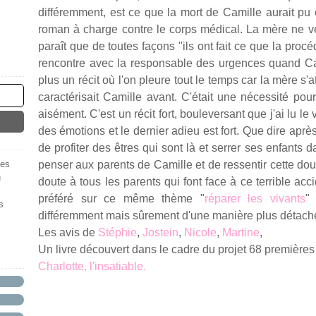
différemment, est ce que la mort de Camille aurait pu
roman à charge contre le corps médical. La mère ne ve
paraît que de toutes façons "ils ont fait ce que la procé
rencontre avec la responsable des urgences quand Cam
plus un récit où l'on pleure tout le temps car la mère s'at
caractérisait Camille avant. C'était une nécessité pour
aisément. C'est un récit fort, bouleversant que j'ai lu le 
des émotions et le dernier adieu est fort. Que dire après
de profiter des êtres qui sont là et serrer ses enfants
des
penser aux parents de Camille et de ressentir cette doul
u
doute à tous les parents qui font face à ce terrible acc
préféré sur ce même thème "
réparer les vivants
"
s
différemment mais sûrement d'une manière plus détac
Les avis de
Stéphie
,
Jostein
,
Nicole
,
Martine
,
Un livre découvert dans le cadre du projet 68 premières
Charlotte, l'insatiable.