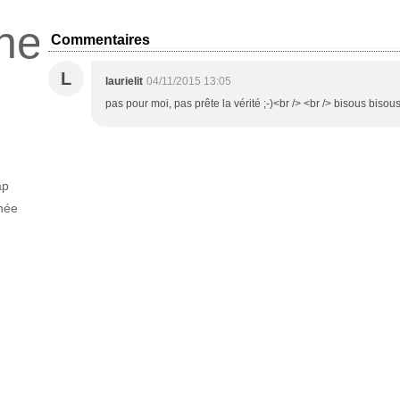
ne
Commentaires
L
laurielit
04/11/2015 13:05
pas pour moi, pas prête la vérité ;-)<br /> <br /> bisous bisou
ap
née