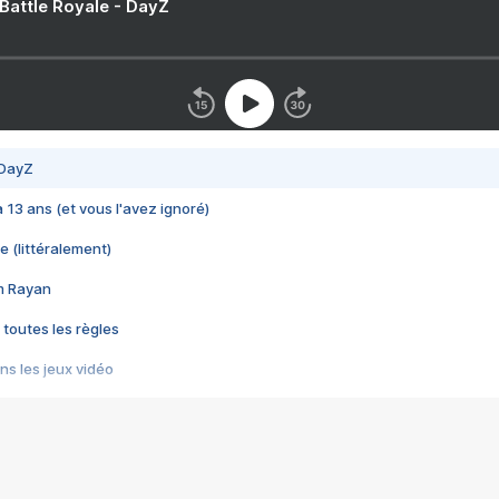
 Battle Royale - DayZ
 DayZ
 a 13 ans (et vous l'avez ignoré)
e (littéralement)
im Rayan
 toutes les règles
s les jeux vidéo
us choquant de Rockstar ? - Le scandale BULLY
e plus moche de Steam
du RÊVE tourne au CAUCHEMAR