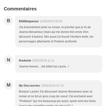
Commentaires
B
Bibliblogueuse
11/05/2016 00:28
J'ai énormément aimé ce roman, le premier que je lis de
Jeanne Benameur (mais qui me donne très envie d'en
découvrir d'autres). Moi aussi j'ai trouvé l'écriture belle, les
personnages attachants et l'histoire profonde.
N
Noukette
25/02/2016 11:11
Jeanne forever... Joli billet ma Laurie...!
M
My Discoveries
23/02/2016 07:13
Bonjour Laurie! J'ai découvert Jeanne Benameur avec ce
roman et ce fut un gros coup de coeur! J'ai enchainé avec
"Profanes" qui m'a beaucoup plu aussi, quels sont ses livres
que tu me conseilles après ces deux-là? ;)