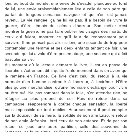
loin, au bout du monde, une envie de s'évader planquée au fond
de lui, une envie vraisemblablement liée à celle de son père qui
partait de longues semaines naviguer et qui n'en est jamais
revenu. La vie rangée, ça ne lui va pas. Il a besoin de vivre la
guerre, d'être témoin de scènes d'horreur. Son métier c'est
montrer la guerre, ne pas faire oublier les visages des morts, de
ceux qui fuient, montrer ce qu'il faut de renoncement pour
survivre. Il ne pensait pas aller si loin, une seconde de trop pour
contempler une femme et ses deux enfants tentant de fuir, une
seconde qui lui a valu d'être pris en otage, une seconde qui a fait
basculer sa vie.
Au moment où le lecteur démarre le livre, il est en phase de
libération. Autrement dit il quitte l'enfermement dans un avion qui
le ramène en France. Ce livre c'est celui du retour à la vie
normale d'un homme confronté à l'horreur, à l'extrême. N'être
plus qu'une marchandise, qu'une monnaie d'échange pour vivre
ou être tué. Ne pas sombrer dans la folie, n'en attendre rien, se
réfugier au plus profond de soi. Puis de retour dans sa
campagne, réapprendre à goûter chaque sensation, la liberté
mais impossible de tout oublier. Heureusement il peut compter
sur la douceur de sa mère, la solidité de son ami Enzo, le retour
de son amie Jofranka...bref ceux de son enfance. Et de par son
retour se joue une autre partition, celle des souvenirs de