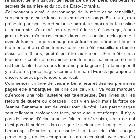
l'enfance, de la musique, de l'absence de son père, des peurs et
secrets de sa mère et du couple Enzo-Jofranka.
J'ai beaucoup aimé le personnage de la mère et sa sensibilité,
son courage et ses silences qui en disent si longs. Elle est là, trop
présente par son regard selon le narrateur, mais à la fois solide
et rassurante. J'ai aimé son rapport à la vie, à l'ancrage, à son
jardin. Enzo m'a aussi émue dans son constat d'éloignement
avec Jofranka. Le personnage de Jofranka est sûrement le plus
tourmenté et en même temps quand on a été recueillie en famille
d'accueil à 3 ans, peut-il en être autrement. Son métier m'a
touchée : écouter et convaincre des femmes malmenées (le mot
est bien faible, tuées dans leur âme par la guerre), à témoigner. Il
y a d'autres personnages comme Emma et Franck qui apportent
encore d'autres profondeurs au récit.
Commencer un livre de Jeanne Benameur et dès les premières
pages être embarquée, se dire que celui-là il va vous marquer,
qu'encore une fois l'auteure est talentueuse. Des livres sur les
retours de guerre ou d'otages il doit y en avoir mais la force de
Jeanne Benameur est de créer tout l'à-côté. Les personnages
sont tellement profonds et forts, sans aucun stéréotype. Il n'y a
pas de scène d'éclat, tout se fait en arrière-plan, dans ce qui
n'est pas dit ni décrit, dans ce que le lecteur peut imaginer. Il y a
beaucoup d'émotions, on soutient à tour de rôle chaque
personnage, on les comprend et on reconstruit avec eux. On