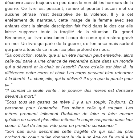
découvre aussi toujours un peu dans le non-dit les horreurs de la
guerre. Ce livre est puissant, remue et pourtant aucun mot ou
aucune phrase n'est descriptive de la violence. Il y a cet
entêtement du narrateur, cette image de la femme avec ses
enfants dont la simple description fait froid dans le dos car elle
laisse supposer toute la fragilité de la situation. Du grand
Benameur, un livre absolument coup de coeur qui restera gravé
en moi. Un livre qui parle de la guerre, de l'enfance mais surtout
qui parle à tous de ce retour au plus profond de nous.
"Sa conviction, totale, que si un être humain peut entendre, alors
celle qui parle a une chance de reprendre place dans un monde
qui a dévasté et la chair et l'esprit? Parce qu'elle est bien là, la
différence entre corps et chair. Les corps peuvent bien retourner
à la liberté. La chair, elle, qui la délivre? Il n'y a que la parole pour
ça."
"Il connaît la seule vérité : le pouvoir des mères est dérisoire
devant la mort."
"Sous tous les gestes de mère il y a un soupir. Toujours. Et
personne pour l'entendre. Pas même celle qui soupire. Les
mères prennent tellement l'habitude de faire et faire encore
qu'elles ne savent plus elles-mêmes le soupir suspendu dans leur
coeur. Il faut du temps vide pour en prendre conscience."
"Son pas aura désormais cette fragilité de qui sait au plus
profond du coeur qu'en donnant la vie à un être on l'a voué à la