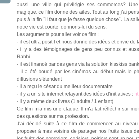
aussi une ville qui privilégie ses commerces? Une
magique, ce film donne des ailes. Tout au long j'ai pensé
puis à la fin "il faut que je fasse quelque chose". La sal
notre vie est courte, donnons-lui du sens.
Les arguments pour aller voir ce film :
- il est ultra positif et nous donne des idées et envie de
- il y a des témoignages de gens peu connus et aus
Rabhi
- il est financé par des gens via la solution kisskiss ban
- il a été boudé par les cinémas au début mais le 
diffusions s'étendent
- il a reçu le césar du meilleur documentaire
- il y a un site internet relayant des idées d'initiatives :
ht
- il y a même deux livres (1 adulte / 1 enfant)
Ce film m'a mis une claque. Il m'a fait réfléchir sur mo
des questions sur ma profession.
J'ai décidé suite à ce film de commencer au niveau
proposer à mes voisins de partager nos fruits issus 
les fruits des pommiers, cerisiers, poiriers sont un pe