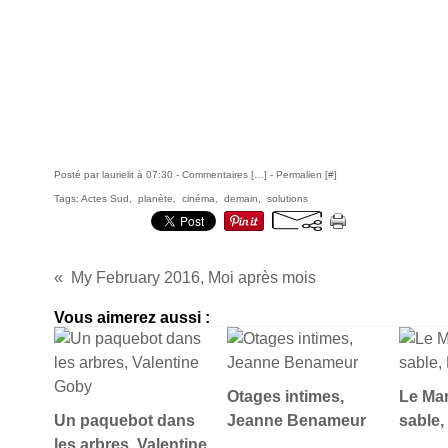
Posté par laurielit à 07:30 -
Commentaires [
…
]
- Permalien [
#
]
Tags:
Actes Sud
,
planète
,
cinéma
,
demain
,
solutions
My February 2016, Moi après mois
Vous aimerez aussi :
Otages intimes,
Le Ma
Un paquebot dans
Jeanne Benameur
sable,
les arbres, Valentine