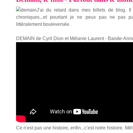
J'ai du retard dans mes billets de blog. Il
chroniques...et pourtant je ne peux pas ne pas pa
littéralement bouleversée.
DEMAIN de Cyril Dion et Mélanie Laurent - Bande-An
Ce n'est pas une histoire, enfin...c'est notre histoire. Mé