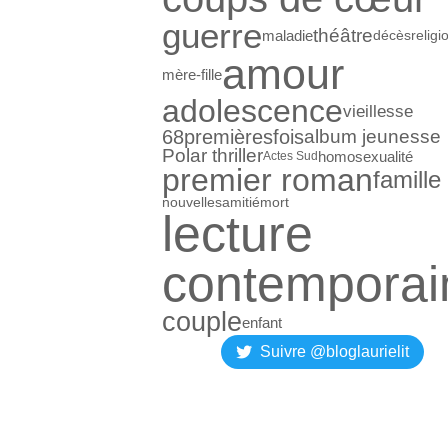
guerre
théâtre
maladie
décès
religi
amour
mère-fille
adolescence
vieillesse
68premièresfois
album jeunesse
Polar thriller
homosexualité
Actes Sud
premier roman
famille
nouvelles
amitié
mort
lecture
contemporai
couple
enfant
Suivre @bloglaurielit