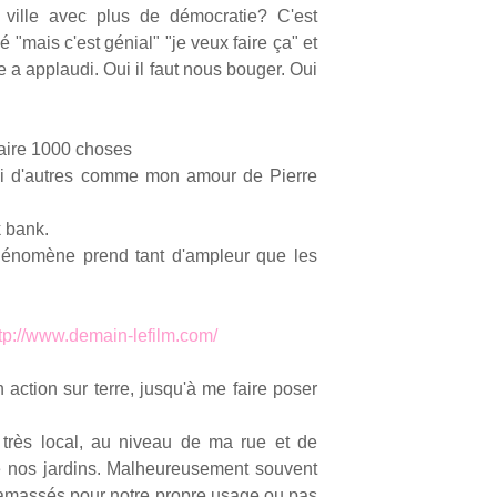
 ville avec plus de démocratie? C'est
 "mais c'est génial" "je veux faire ça" et
le a applaudi. Oui il faut nous bouger. Oui
 faire 1000 choses
si d'autres comme mon amour de Pierre
k bank.
phénomène prend tant d'ampleur que les
tp://www.demain-lefilm.com/
n action sur terre, jusqu'à me faire poser
 très local, au niveau de ma rue et de
de nos jardins. Malheureusement souvent
u ramassés pour notre propre usage ou pas