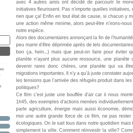
avec 4 autres amis ont décidé de parcourir le mon
initiatives fleurissent. Pas n'importe quelles initiative
rien que ça! Enfin en tout état de cause, si chacun y 
une action même minime, alors peut-être n'irons-nous 
notre espèce.
Alors des documentaires annonçant la fin de l'humanité,
peu marre d'être déprimée après de tels documentaires. 
bon ça, hein...) mais que peut-on faire pour éviter
planète n'ayant plus aucune ressource, une planète da
devenir rares donc chères, une planète qui va êtr
des
migrations importantes. Il n'y a qu'à juste constater au
u
les tensions que l'arrivée des réfugiés produit dans le
s
politiques?
Ce film c'est juste une bouffée d'air car il nous mon
1h45, des exemples d'actions menées individuellement
parle agriculture, énergie mais aussi économie, démoc
moi une autre grande force de ce film, ne pas rester
écologiques. On le sait tous dans notre quotidien mais 
simplement la ville. Comment réinvestir la ville? Comm