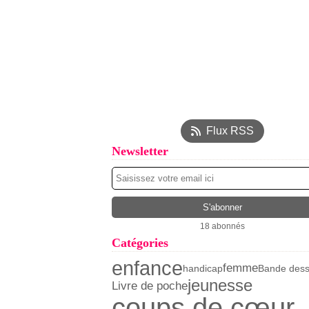
Flux RSS
Newsletter
18 abonnés
Catégories
enfance
femme
handicap
Bande dess
jeunesse
Livre de poche
coups de cœur