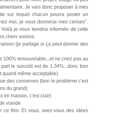
alimentaire. Je vais donc proposer à mes
ite sur lequel chacun pourra poster un
ez moi, je vous donnerai mes cerises".
 Voilà je vous tiendrai informée de cette
es chers voisins.
aison (je partage si ça peut donner des
e 100% renouvelable...et ne criez pas au
re part le surcoût est de 1.34%...donc bon
'est quand même acceptable)
ue des conserves (bon le problème c'est
ans du grand)
x en maison, c'est clair)
 de viande
ir ce film. Et vous, avez-vous des idées