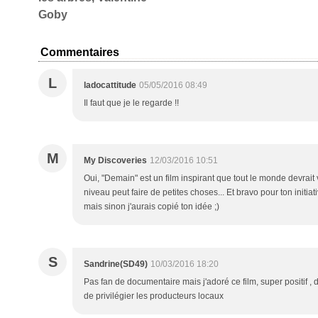
Goby
Commentaires
L
ladocattitude
05/05/2016 08:49
Il faut que je le regarde !!
M
My Discoveries
12/03/2016 10:51
Oui, "Demain" est un film inspirant que tout le monde devrai
niveau peut faire de petites choses... Et bravo pour ton initiati
mais sinon j'aurais copié ton idée ;)
S
Sandrine(SD49)
10/03/2016 18:20
Pas fan de documentaire mais j'adoré ce film, super positif ,
de privilégier les producteurs locaux