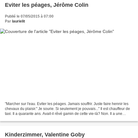
Eviter les péages, Jérôme Colin
Publié le 07/05/2015 à 07:00
Par
laurielit
"Marcher sur l'eau. Eviter les péages. Jamais souffrir. Juste faire hennir les
chevaux du plaisir." Je sourie. Si seulement je pouvais..." Il est chauffeur de
taxi. Il a quarante ans. Avait-il rêvé gamin de cette vie-là? Non. Il a une
femme, 3 enfants,...
Kinderzimmer, Valentine Goby