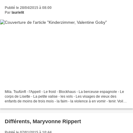
Publié le 28/04/2015 à 08:00
Par
laurielit
Mila. Tsufünft - l'Appell - Le froid - Blockhaus - La berceuse espagnole - Le
corps de Lisette - La petite valise - les vols - Les visages de vieux des
enfants de moins de trois mois - la faim - la violence à en vomir - tenir. Voilà
je l'ai lu, j'ai pris...
Différents, Maryvonne Rippert
Publié le 07/01/2015 à 10:44