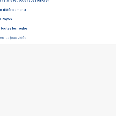
 a 13 ans (et vous l'avez ignoré)
e (littéralement)
im Rayan
 toutes les règles
s les jeux vidéo
us choquant de Rockstar ? - Le scandale BULLY
e plus moche de Steam
du RÊVE tourne au CAUCHEMAR
pendant 8 heures
it… à tort
umiliés par un jeu vidéo
ire - Final Fantasy 8
ti un empire - Age of Empires