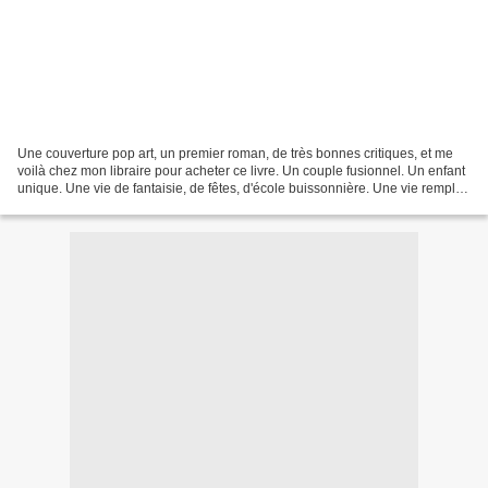
Une couverture pop art, un premier roman, de très bonnes critiques, et me
voilà chez mon libraire pour acheter ce livre. Un couple fusionnel. Un enfant
unique. Une vie de fantaisie, de fêtes, d'école buissonnière. Une vie remplie
d'amour, une vie folle....folle...