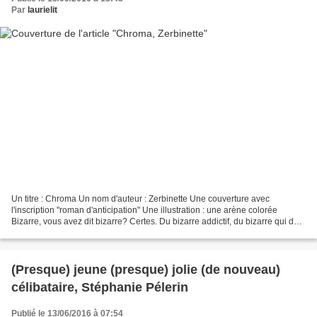
Par
laurielit
Un titre : Chroma Un nom d'auteur : Zerbinette Une couverture avec
l'inscription "roman d'anticipation" Une illustration : une arène colorée
Bizarre, vous avez dit bizarre? Certes. Du bizarre addictif, du bizarre qui dès
les premières pages embarque son...
(Presque) jeune (presque) jolie (de nouveau)
célibataire, Stéphanie Pélerin
Publié le 13/06/2016 à 07:54