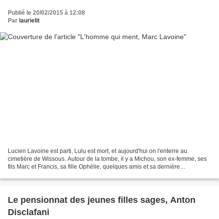
Publié le 20/02/2015 à 12:08
Par
laurielit
Lucien Lavoine est parti, Lulu est mort, et aujourd'hui on l'enterre au
cimetière de Wissous. Autour de la tombe, il y a Michou, son ex-femme, ses
fils Marc et Francis, sa fille Ophélie, quelques amis et sa dernière
femme...puis plus loin, une autre femme...
Le pensionnat des jeunes filles sages, Anton
Disclafani