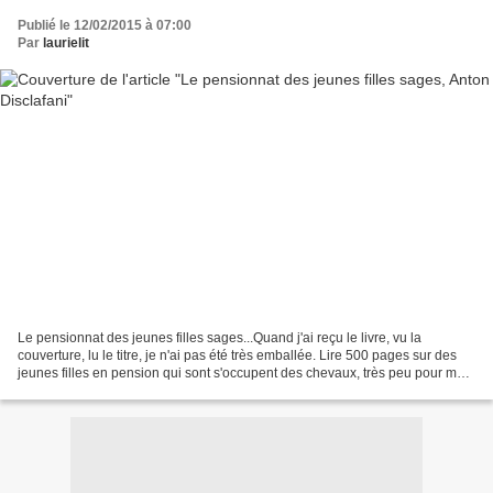
Publié le 12/02/2015 à 07:00
Par
laurielit
Le pensionnat des jeunes filles sages...Quand j'ai reçu le livre, vu la
couverture, lu le titre, je n'ai pas été très emballée. Lire 500 pages sur des
jeunes filles en pension qui sont s'occupent des chevaux, très peu pour moi.
Puis j'ai lu la quatrième...