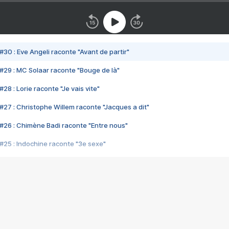
#30 : Eve Angeli raconte "Avant de partir"
#29 : MC Solaar raconte "Bouge de là"
28 : Lorie raconte "Je vais vite"
#27 : Christophe Willem raconte "Jacques a dit"
#26 : Chimène Badi raconte "Entre nous"
#25 : Indochine raconte "3e sexe"
#24 : Zaho raconte "C'est chelou"
#23 : Patrick Bruel raconte "Au café des délices"
#22 : Kyo raconte "Le chemin"
#21 : Nolwenn Leroy raconte "Cassé"