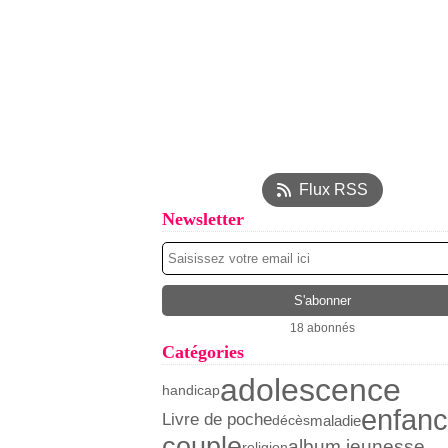
Flux RSS
Newsletter
18 abonnés
Catégories
adolescence
handicap
enfan
Livre de poche
maladie
décès
couple
album jeunesse
religion