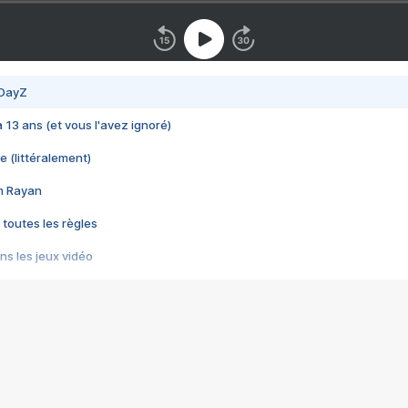
 DayZ
 a 13 ans (et vous l'avez ignoré)
e (littéralement)
im Rayan
 toutes les règles
s les jeux vidéo
us choquant de Rockstar ? - Le scandale BULLY
e plus moche de Steam
du RÊVE tourne au CAUCHEMAR
pendant 8 heures