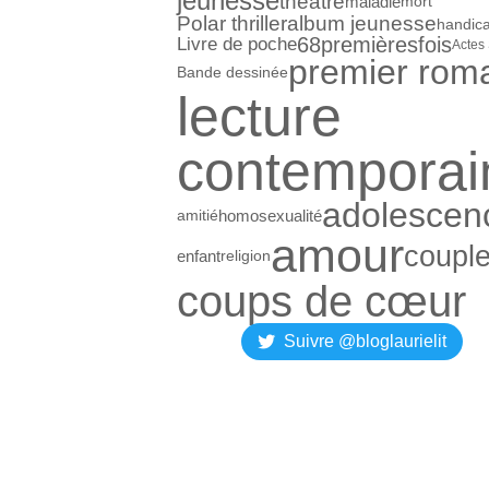
jeunesse
théâtre
maladie
mort
Polar thriller
album jeunesse
handic
68premièresfois
Livre de poche
Actes
premier rom
Bande dessinée
lecture
contemporai
adolescen
homosexualité
amitié
amour
coupl
enfant
religion
coups de cœur
Suivre @bloglaurielit