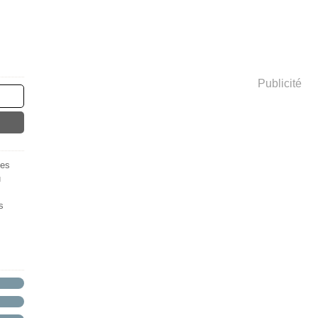
Publicité
des
u
s