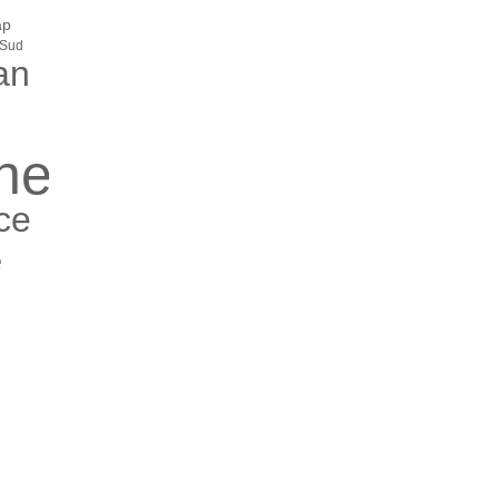
ap
 Sud
an
ne
ce
e