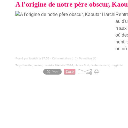
A l'origine de notre père obscur, Kao
Rentre
au d'u
n aux 
où de
nent, 
on où 
Posté par laurielit à 17:59 -
Commentaires [
…
]
- Permalien [
#
]
Tags:
famille
,
amour
,
rentrée littéraire 2014
,
Actes Sud
,
enfermement
,
tragédie