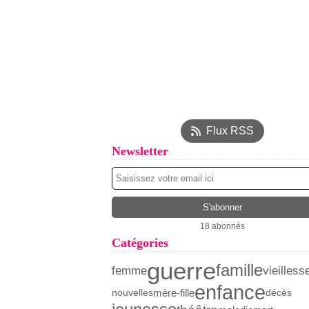
Flux RSS
Newsletter
18 abonnés
Catégories
guerre
famille
femme
vieilless
enfance
mère-fille
nouvelles
décès