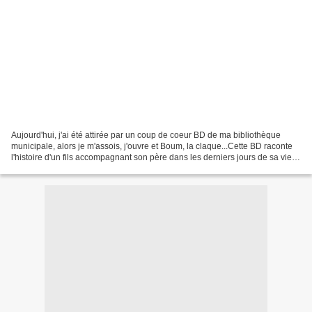
Aujourd'hui, j'ai été attirée par un coup de coeur BD de ma bibliothèque
municipale, alors je m'assois, j'ouvre et Boum, la claque...Cette BD raconte
l'histoire d'un fils accompagnant son père dans les derniers jours de sa vie.
J'ai été bouleversée par...