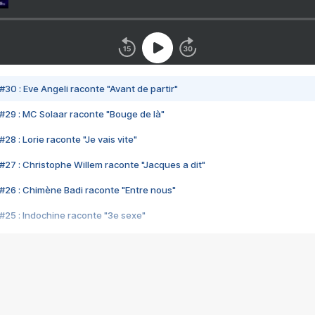
#30 : Eve Angeli raconte "Avant de partir"
#29 : MC Solaar raconte "Bouge de là"
28 : Lorie raconte "Je vais vite"
#27 : Christophe Willem raconte "Jacques a dit"
#26 : Chimène Badi raconte "Entre nous"
#25 : Indochine raconte "3e sexe"
#24 : Zaho raconte "C'est chelou"
#23 : Patrick Bruel raconte "Au café des délices"
#22 : Kyo raconte "Le chemin"