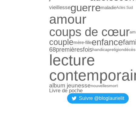
guerre
vieillesse
maladie
Actes Sud
amour
coups de cœur
ami
enfance
couple
fami
mère-fille
68premièresfois
handicap
religion
décès
lecture
contemporai
album jeunesse
nouvelles
mort
Livre de poche
Suivre @bloglaurielit