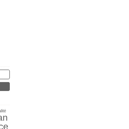
ité
an
ce