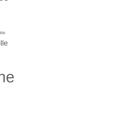
tié
lle
ne