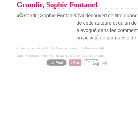
Grandir, Sophie Fontanel
J’ai découvert ce titre quan
de cette auteure et qu'un de
é évoqué dans les commenta
on activité de journaliste de
Posté par laurielit à 07:34 -
Commentaires [
…
]
- Permalien [
#
]
Tags:
vieillesse
,
mère-fille
,
maladie
,
grandir
,
sophie fontanel