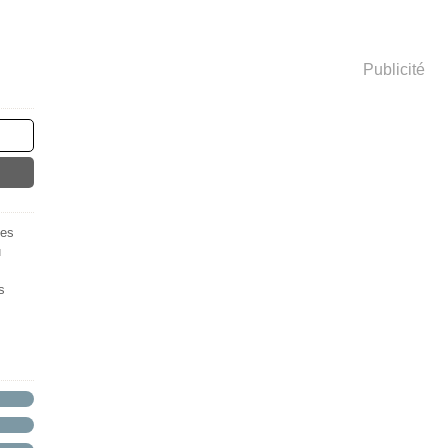
Publicité
des
u
s