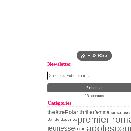
Flux RSS
Newsletter
18 abonnés
Catégories
théâtre
Polar thriller
femme
homosexual
premier rom
Bande dessinée
adolescen
jeunesse
enfant