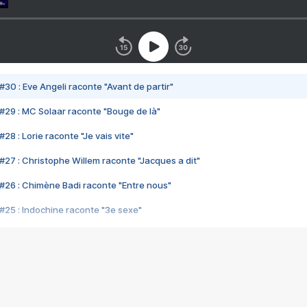
#30 : Eve Angeli raconte "Avant de partir"
#29 : MC Solaar raconte "Bouge de là"
28 : Lorie raconte "Je vais vite"
#27 : Christophe Willem raconte "Jacques a dit"
#26 : Chimène Badi raconte "Entre nous"
#25 : Indochine raconte "3e sexe"
#24 : Zaho raconte "C'est chelou"
#23 : Patrick Bruel raconte "Au café des délices"
#22 : Kyo raconte "Le chemin"