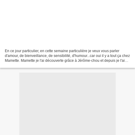
En ce jour particulier, en cette semaine particulière je veux vous parler
d'amour, de bienveillance, de sensibilité, d'humour...car oui il y a tout ça chez
Mamette. Mamette je l'ai découverte grâce à Jérôme-chou et depuis je l'aime
d'amour (Mamette hein,...