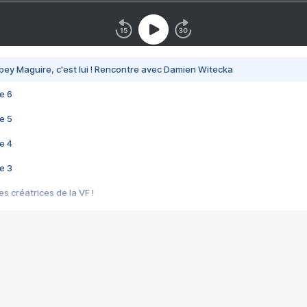
bey Maguire, c'est lui ! Rencontre avec Damien Witecka
e 6
e 5
e 4
e 3
s créatrices de la VF !
e 2
e 1
e Mektoub My Love arrive enfin ! Rencontre avec Shaïn Boumedine et Sal
i : après Toni en famille