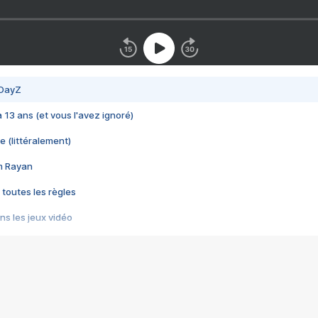
 DayZ
 a 13 ans (et vous l'avez ignoré)
e (littéralement)
im Rayan
 toutes les règles
s les jeux vidéo
us choquant de Rockstar ? - Le scandale BULLY
e plus moche de Steam
du RÊVE tourne au CAUCHEMAR