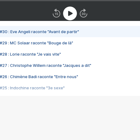
#30 : Eve Angeli raconte "Avant de partir"
#29 : MC Solaar raconte "Bouge de là"
28 : Lorie raconte "Je vais vite"
#27 : Christophe Willem raconte "Jacques a dit"
#26 : Chimène Badi raconte "Entre nous"
#25 : Indochine raconte "3e sexe"
#24 : Zaho raconte "C'est chelou"
#23 : Patrick Bruel raconte "Au café des délices"
#22 : Kyo raconte "Le chemin"
#21 : Nolwenn Leroy raconte "Cassé"