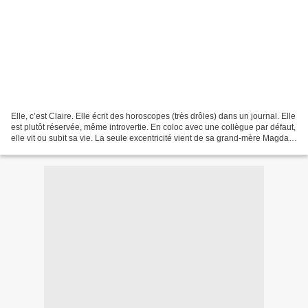
Elle, c’est Claire. Elle écrit des horoscopes (très drôles) dans un journal. Elle
est plutôt réservée, même introvertie. En coloc avec une collègue par défaut,
elle vit ou subit sa vie. La seule excentricité vient de sa grand-mère Magda.
En maison de...