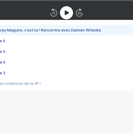
bey Maguire, c'est lui ! Rencontre avec Damien Witecka
e 6
e 5
e 4
e 3
s créatrices de la VF !
e 2
e 1
e Mektoub My Love arrive enfin ! Rencontre avec Shaïn Boumedine et Sal
i : après Toni en famille