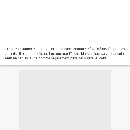
Elle, c'est Gabrielle. La pute...et la ministre. Brillante élève, délaissée par ses
parents, fille unique, elle ne jure que par l'école. Mais un jour sa vie bascule.
Abusée par un jeune homme légèrement plus vieux qu'elle, cette
mésaventure va décupler...