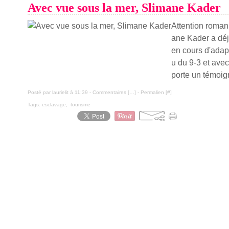
Avec vue sous la mer, Slimane Kader
Attention roman
ane Kader a déjà
en cours d'adap
u du 9-3 et avec
porte un témoign
Posté par laurielit à 11:39 -
Commentaires [
…
]
- Permalien [
#
]
Tags:
esclavage
,
tourisme