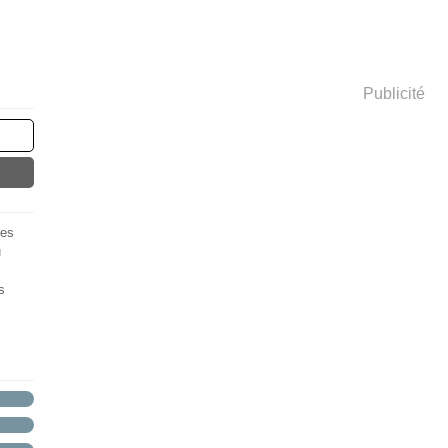
Publicité
des
u
s