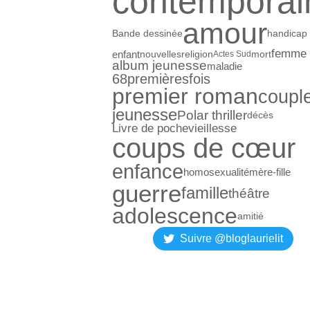
contemporai
amour
Bande dessinée
handicap
femme
enfant
nouvelles
religion
mort
Actes Sud
album jeunesse
maladie
68premièresfois
premier roman
coupl
jeunesse
Polar thriller
décès
Livre de poche
vieillesse
coups de cœur
enfance
homosexualité
mère-fille
guerre
famille
théâtre
adolescence
amitié
Suivre @bloglaurielit