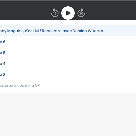
bey Maguire, c'est lui ! Rencontre avec Damien Witecka
e 6
e 5
e 4
e 3
s créatrices de la VF !
e 2
e 1
e Mektoub My Love arrive enfin ! Rencontre avec Shaïn Boumedine et Sal
i : après Toni en famille