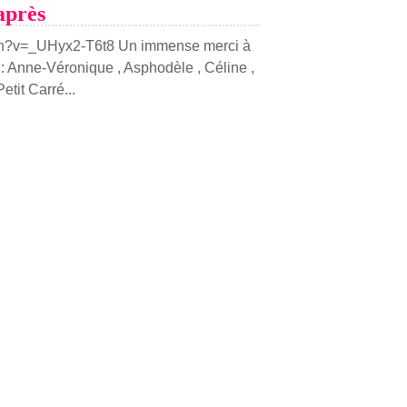
près
ch?v=_UHyx2-T6t8 Un immense merci à
 : Anne-Véronique , Asphodèle , Céline ,
etit Carré...