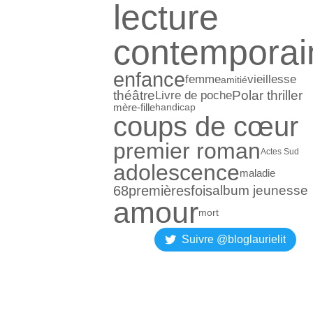
lecture
contemporai
enfance
femme
vieillesse
amitié
théâtre
Polar thriller
Livre de poche
mère-fille
handicap
coups de cœur
premier roman
Actes Sud
adolescence
maladie
68premièresfois
album jeunesse
amour
mort
Suivre @bloglaurielit