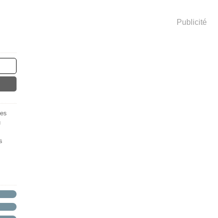
Publicité
des
u
s