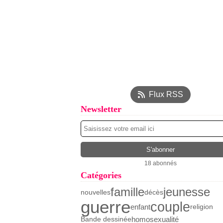
Flux RSS
Newsletter
18 abonnés
Catégories
famille
jeunesse
nouvelles
décès
guerre
couple
enfant
religion
homosexualité
Bande dessinée