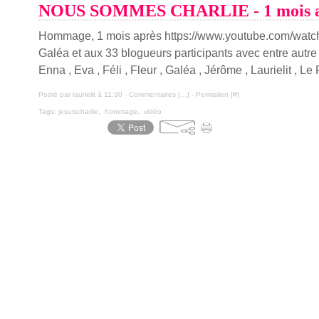
NOUS SOMMES CHARLIE - 1 mois a
Hommage, 1 mois après https://www.youtube.com/wat
Galéa et aux 33 blogueurs participants avec entre autre
Enna , Eva , Féli , Fleur , Galéa , Jérôme , Laurielit , Le P
Posté par laurielit à 11:30 -
Commentaires [
…
]
- Permalien [
#
]
Tags:
jesuischarlie
,
hommage
,
vidéo