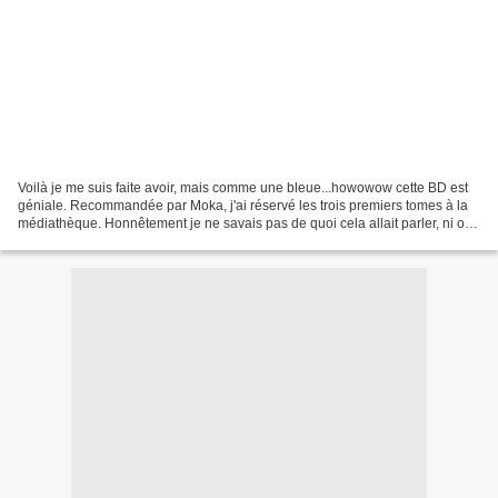
Voilà je me suis faite avoir, mais comme une bleue...howowow cette BD est
géniale. Recommandée par Moka, j'ai réservé les trois premiers tomes à la
médiathèque. Honnêtement je ne savais pas de quoi cela allait parler, ni où
cela se situait. Les avis des...