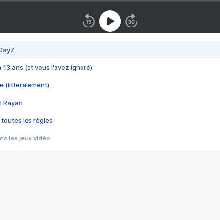
 DayZ
 a 13 ans (et vous l'avez ignoré)
e (littéralement)
im Rayan
 toutes les règles
s les jeux vidéo
us choquant de Rockstar ? - Le scandale BULLY
e plus moche de Steam
du RÊVE tourne au CAUCHEMAR
pendant 8 heures