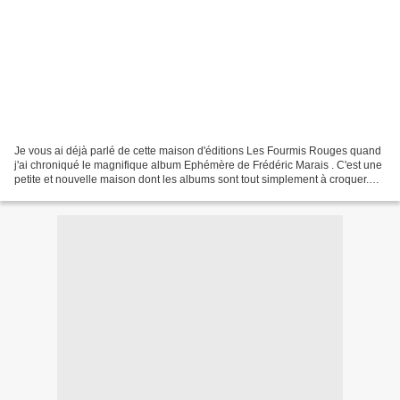
Je vous ai déjà parlé de cette maison d'éditions Les Fourmis Rouges quand
j'ai chroniqué le magnifique album Ephémère de Frédéric Marais . C'est une
petite et nouvelle maison dont les albums sont tout simplement à croquer.
J'en ai encore deux dans ma...