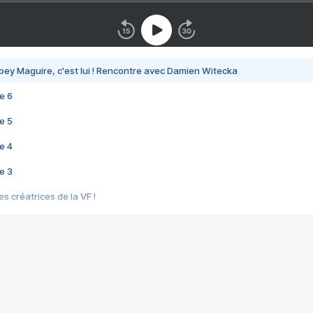
bey Maguire, c'est lui ! Rencontre avec Damien Witecka
e 6
e 5
e 4
e 3
s créatrices de la VF !
e 2
e 1
e Mektoub My Love arrive enfin ! Rencontre avec Shaïn Boumedine et Sal
i : après Toni en famille