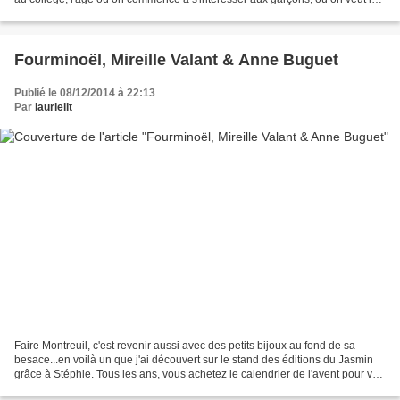
dernières chaussures à la mode,...
Fourminoël, Mireille Valant & Anne Buguet
Publié le 08/12/2014 à 22:13
Par
laurielit
Faire Montreuil, c'est revenir aussi avec des petits bijoux au fond de sa
besace...en voilà un que j'ai découvert sur le stand des éditions du Jasmin
grâce à Stéphie. Tous les ans, vous achetez le calendrier de l'avent pour vos
enfants, ou vous en confectionnez...