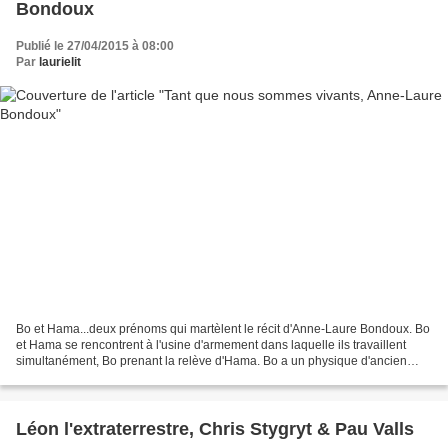
Bondoux
Publié le 27/04/2015 à 08:00
Par
laurielit
Bo et Hama...deux prénoms qui martèlent le récit d'Anne-Laure Bondoux. Bo
et Hama se rencontrent à l'usine d'armement dans laquelle ils travaillent
simultanément, Bo prenant la relève d'Hama. Bo a un physique d'ancien
forgeron et dès le premier regard...
Léon l'extraterrestre, Chris Stygryt & Pau Valls