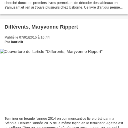
cherché donc des premiers livres permettant de décoder des tableaux en
s'amusant et j'en ai trouvé plusieurs chez Usborne. Ce livre d'art qui permet
à la fois de découvrir des...
Différents, Maryvonne Rippert
Publié le 07/01/2015 à 10:44
Par
laurielit
Terminer en beauté l'année 2014 en commencant ce livre prêté par ma
Stéphie. Débuter l'année 2015 de la même façon en le terminant. Agathe est
au collège, l'âge où on commence à s'intéresser aux garçons, où on veut les