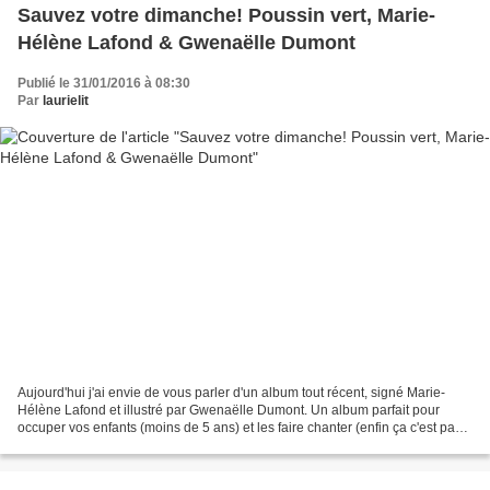
Sauvez votre dimanche! Poussin vert, Marie-
Hélène Lafond & Gwenaëlle Dumont
Publié le 31/01/2016 à 08:30
Par
laurielit
Aujourd'hui j'ai envie de vous parler d'un album tout récent, signé Marie-
Hélène Lafond et illustré par Gwenaëlle Dumont. Un album parfait pour
occuper vos enfants (moins de 5 ans) et les faire chanter (enfin ça c'est pas
obligé). J'ai d'abord été attirée...