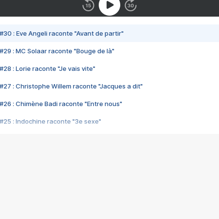
#30 : Eve Angeli raconte "Avant de partir"
#29 : MC Solaar raconte "Bouge de là"
28 : Lorie raconte "Je vais vite"
#27 : Christophe Willem raconte "Jacques a dit"
#26 : Chimène Badi raconte "Entre nous"
#25 : Indochine raconte "3e sexe"
#24 : Zaho raconte "C'est chelou"
#23 : Patrick Bruel raconte "Au café des délices"
#22 : Kyo raconte "Le chemin"
#21 : Nolwenn Leroy raconte "Cassé"
#20 : Patrick Hernandez raconte "Born to be alive"