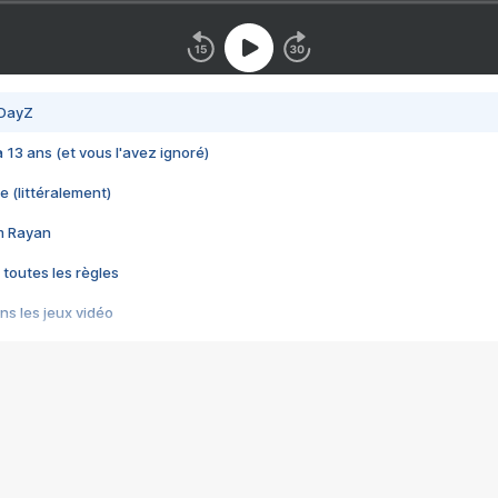
 DayZ
 a 13 ans (et vous l'avez ignoré)
e (littéralement)
im Rayan
 toutes les règles
s les jeux vidéo
us choquant de Rockstar ? - Le scandale BULLY
e plus moche de Steam
du RÊVE tourne au CAUCHEMAR
pendant 8 heures