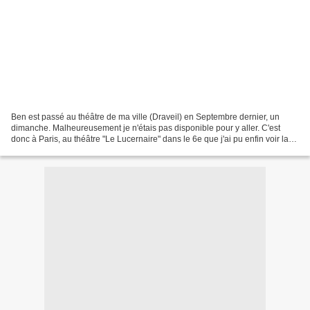
Ben est passé au théâtre de ma ville (Draveil) en Septembre dernier, un
dimanche. Malheureusement je n'étais pas disponible pour y aller. C'est
donc à Paris, au théâtre "Le Lucernaire" dans le 6e que j'ai pu enfin voir la
dernière création de cet artiste....