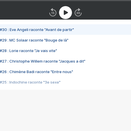
#30 : Eve Angeli raconte "Avant de partir"
#29 : MC Solaar raconte "Bouge de là"
28 : Lorie raconte "Je vais vite"
#27 : Christophe Willem raconte "Jacques a dit"
#26 : Chimène Badi raconte "Entre nous"
#25 : Indochine raconte "3e sexe"
#24 : Zaho raconte "C'est chelou"
#23 : Patrick Bruel raconte "Au café des délices"
#22 : Kyo raconte "Le chemin"
#21 : Nolwenn Leroy raconte "Cassé"