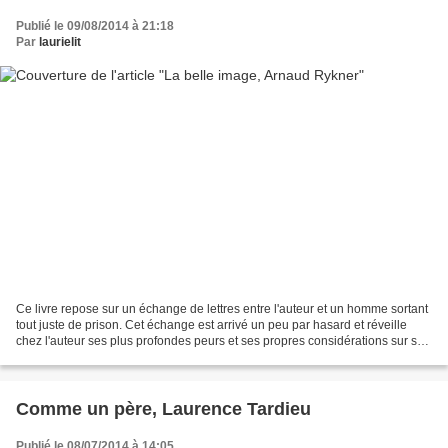
Publié le 09/08/2014 à 21:18
Par
laurielit
Ce livre repose sur un échange de lettres entre l'auteur et un homme sortant
tout juste de prison. Cet échange est arrivé un peu par hasard et réveille
chez l'auteur ses plus profondes peurs et ses propres considérations sur sa
liberté. On alterne donc...
Comme un père, Laurence Tardieu
Publié le 08/07/2014 à 14:05