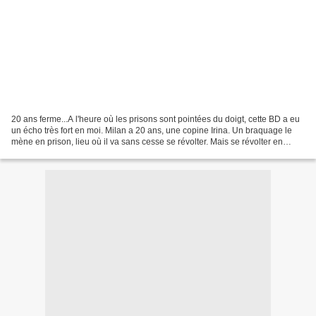
20 ans ferme...A l'heure où les prisons sont pointées du doigt, cette BD a eu
un écho très fort en moi. Milan a 20 ans, une copine Irina. Un braquage le
mène en prison, lieu où il va sans cesse se révolter. Mais se révolter en
prison, c'est aggraver son...