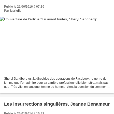
Publié le 21/06/2016 à 07:30
Par
laurielit
Sheryl Sandberg est la directrice des opérations de Facebook, le genre de
femme que l’on admire pour sa carrière professionnelle bien-sûr…mais pas
que. Très vite, en tant que femme ou homme, vient la question du comment ?
comment a-t-elle fait pour en...
Les insurrections singulières, Jeanne Benameur
Publié le 25/01/2014 à 10:32