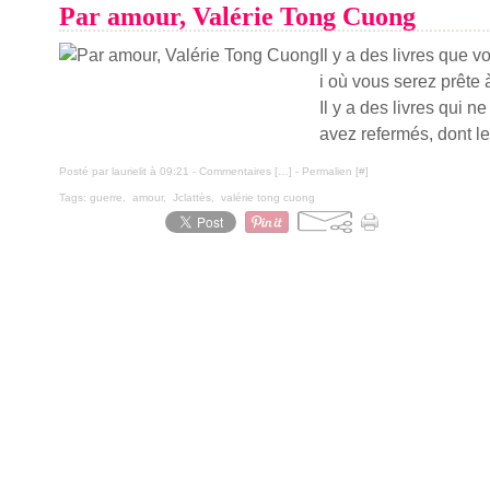
Par amour, Valérie Tong Cuong
Il y a des livres que 
i où vous serez prête 
Il y a des livres qui n
avez refermés, dont le
Posté par laurielit à 09:21 -
Commentaires [
…
]
- Permalien [
#
]
Tags:
guerre
,
amour
,
Jclattès
,
valérie tong cuong