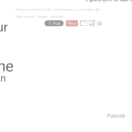
Posté par laurielit à 13:54 -
Commentaires [
…
]
- Permalien [
#
]
Tags:
maladie
,
Jclattès
,
alzheimer
ur
ne
an
Publicité