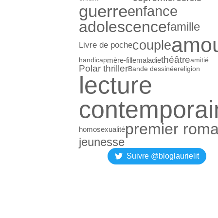
guerre
enfance
adolescence
famille
amo
couple
Livre de poche
théâtre
mère-fille
maladie
handicap
amitié
Polar thriller
Bande dessinée
religion
lecture
contemporai
premier rom
homosexualité
jeunesse
Suivre @bloglaurielit