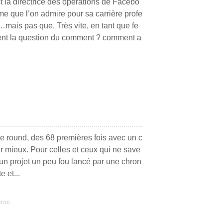
 la directrice des opérations de Facebo
me que l’on admire pour sa carrière profe
…mais pas que. Très vite, en tant que fe
nt la question du comment ? comment a
 round, des 68 premières fois avec un c
r mieux. Pour celles et ceux qui ne save
 un projet un peu fou lancé par une chron
 et...
2016