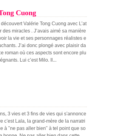
 Tong Cuong
i découvert Valérie Tong Cuong avec L’at
er des miracles . J’avais aimé sa manière
voir la vie et ses personnages réalistes e
ouchants. J’ai donc plongé avec plaisir da
ce roman où ces aspects sont encore plu
égnants. Lui c’est Milo. Il...
s, 3 vies et 3 fins de vies qui s'annonce
re c'est Lala, la grand-mère de la narratri
 à "ne pas aller bien" à tel point que so
a bonne. Ne pas aller bien dans cette...