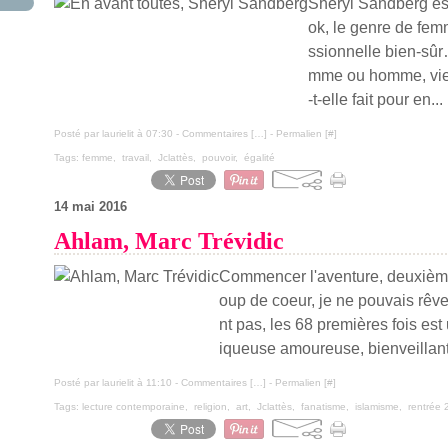
Sheryl Sandberg est
ok, le genre de fem
ssionnelle bien-sûr
mme ou homme, vie
-t-elle fait pour en...
Posté par laurielit à 07:30 -
Commentaires [
…
]
- Permalien [
#
]
Tags:
femme
,
travail
,
Jclattès
,
pouvoir
,
égalité
14 mai 2016
Ahlam, Marc Trévidic
Commencer l'aventure, deuxième
oup de coeur, je ne pouvais rêve
nt pas, les 68 premières fois est
iqueuse amoureuse, bienveillante
Posté par laurielit à 11:10 -
Commentaires [
…
]
- Permalien [
#
]
Tags:
lecture contemporaine
,
religion
,
art
,
Jclattès
,
fanatisme
,
islamisme
,
rentrée 