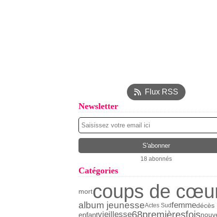
Flux RSS
Newsletter
18 abonnés
Catégories
coups de cœu
mort
album jeunesse
femme
décès
Actes Sud
68premièresfois
vieillesse
enfant
nouve