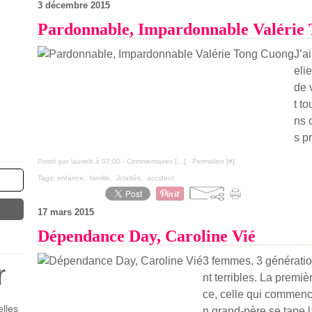
3 décembre 2015
Pardonnable, Impardonnable Valérie
J’a
eli
de 
t t
ns 
s pr
Posté par laurielit à 07:00 -
Commentaires [
…
]
- Permalien [
#
]
Tags:
enfance
,
famille
,
Jclattès
,
accident
17 mars 2015
Dépendance Day, Caroline Vié
3 femmes, 3 génération
r
nt terribles. La premiè
ce, celle qui commence
lles
n grand-père se tape l