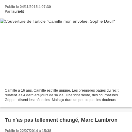
Publié le 04/11/2015 à 07:30
Par
laurielit
Camille a 16 ans. Camille est fille unique. Les premières pages du récit
relatent les 4 derniers jours de sa vie...une forte fièvre, des courbatures.
Grippe...disent les médecins. Mais ça dure un peu trop et les douleurs
empirent un peu trop. Les parents...
Tu n'as pas tellement changé, Marc Lambron
Publié le 22/07/2014 à 15:38